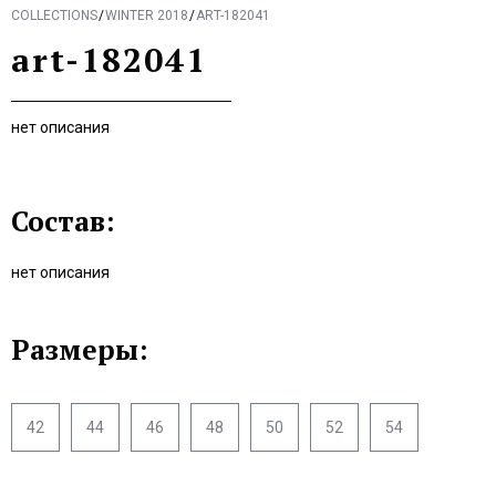
COLLECTIONS
WINTER 2018
ART-182041
art-182041
нет описания
Состав:
нет описания
Размеры:
42
44
46
48
50
52
54