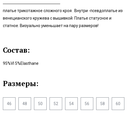
платье трикотажное сложного кроя . Внутри -псевдоплатье из
венецианского кружева с вышивкой. Платье статусное и
статное. Визуально уменьшает на пару размеров!
Состав:
95%VI 5%Elasthane
Размеры:
46
48
50
52
54
56
58
60