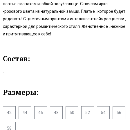
платье с запахом и юбкой полу/солнце. С поясом ярко
-розового цвета из натуральной замши. Платье , которое будет
радовать! С цветочным принтом « интеллигентной» расцветки ,
характерной для романтического стиля. Женственное , нежное
и притягивающее к себе!
Состав:
-
Размеры:
42
44
46
48
50
52
54
56
58