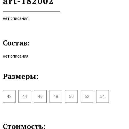
art-182002
нет описания
Состав:
нет описания
Размеры:
42
44
46
48
50
52
54
Стоимость: